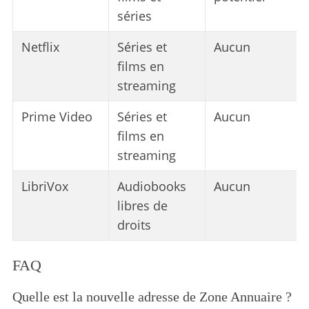
séries
Netflix
Séries et
Aucun
films en
streaming
S
e
Prime Video
Séries et
Aucun
a
films en
r
streaming
c
h
LibriVox
Audiobooks
Aucun
f
o
libres de
r
droits
:
FAQ
Quelle est la nouvelle adresse de Zone Annuaire ?