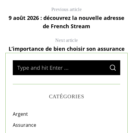
Previous article
9 août 2026 : découvrez la nouvelle adresse
de French Stream
Next article
L’importance de bien choisir son assurance
S
S
e
E
A
a
R
C
H
r
CATÉGORIES
c
h
f
Argent
o
Assurance
r