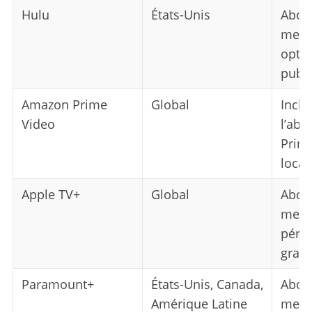
Hulu
États-Unis
Abon
mens
optio
publi
Amazon Prime
Global
Inclu
Video
l’ab
Prim
locat
Apple TV+
Global
Abon
mens
pério
gratu
Paramount+
États-Unis, Canada,
Abon
Amérique Latine
mens