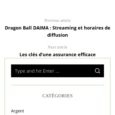
Previous article
Dragon Ball DAIMA : Streaming et horaires de
diffusion
Next article
Les clés d’une assurance efficace
S
6
S
e
E
A
a
R
C
H
r
CATÉGORIES
c
h
f
Argent