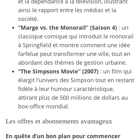
et la dépendance à la télévision, illustrant
S
ainsi le rapport entre les médias et la
e
a
société.
r
“Marge vs. the Monorail” (Saison 4)
: un
c
classique comique qui introduit le monorail
h
à Springfield et montre comment une idée
f
o
farfelue peut transformer une ville, tout en
r
abordant des thèmes de gestion urbaine.
:
“The Simpsons Movie” (2007)
: un film qui
élargit l’univers des Simpson tout en restant
fidèle à leur humour caractéristique,
attirant plus de 500 millions de dollars au
box-office mondial.
Les offres et abonnements avantageux
En quête d’un bon plan pour commencer