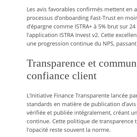
Les avis favorables confirmés mettent en av
processus d’onboarding Fast-Trust en moin
d’épargne comme ISTRA+ à 5% brut sur 24 mo
S
l’application ISTRA Invest v2. Cette excell
e
une progression continue du NPS, passant
a
r
c
Transparence et communic
h
f
confiance client
o
r
:
L’Initiative Finance Transparente lancée p
standards en matière de publication d’avis 
vérifiée et publiée intégralement, créant u
continue. Cette politique de transparence t
l’opacité reste souvent la norme.