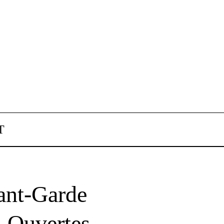
T
ant-Garde
 Ouvertes