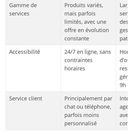
Gamme de
Produits variés,
Large
services
mais parfois
servi
limités, avec une
des c
offre en évolution
gesti
constante
patr
Accessibilité
24/7 en ligne, sans
Horai
contraintes
d’ouv
horaires
restr
géné
9h à 
Service client
Principalement par
Inter
chat ou téléphone,
agenc
parfois moins
avec
personnalisé
conse