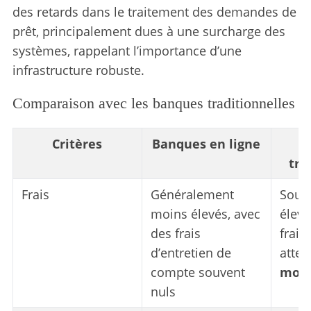
des retards dans le traitement des demandes de
prêt, principalement dues à une surcharge des
systèmes, rappelant l’importance d’une
infrastructure robuste.
Comparaison avec les banques traditionnelles
Critères
Banques en ligne
S
tra
e
a
Frais
Généralement
Souv
r
moins élevés, avec
élevé
c
des frais
frais
h
f
d’entretien de
attei
o
compte souvent
mois
r
nuls
: