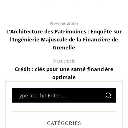
Previous article
L’Architecture des Patrimoines : Enquête sur
l’Ingénierie Majuscule de la Financière de
Grenelle
Next article
Crédit : clés pour une santé financière
optimale
S
S
e
E
A
a
R
C
H
r
CATÉGORIES
c