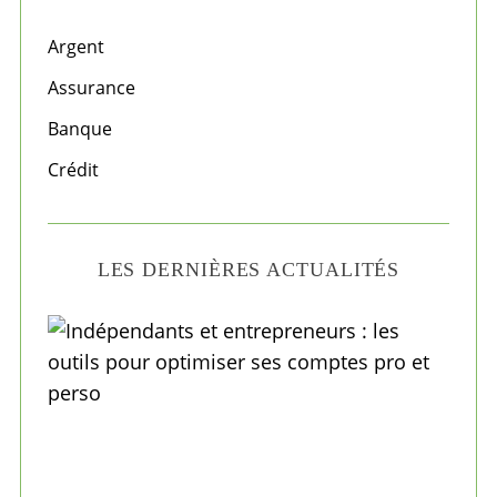
h
f
Argent
o
Assurance
r
Banque
:
Crédit
LES DERNIÈRES ACTUALITÉS