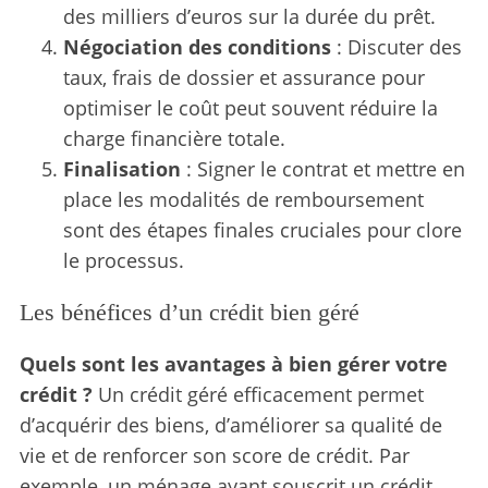
des milliers d’euros sur la durée du prêt.
S
Négociation des conditions
: Discuter des
e
taux, frais de dossier et assurance pour
a
r
optimiser le coût peut souvent réduire la
c
charge financière totale.
h
Finalisation
: Signer le contrat et mettre en
f
place les modalités de remboursement
o
r
sont des étapes finales cruciales pour clore
:
le processus.
Les bénéfices d’un crédit bien géré
Quels sont les avantages à bien gérer votre
crédit ?
Un crédit géré efficacement permet
d’acquérir des biens, d’améliorer sa qualité de
vie et de renforcer son score de crédit. Par
exemple, un ménage ayant souscrit un crédit