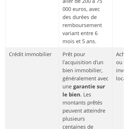
aller de 200 à 75
000 euros, avec
des durées de
remboursement
variant entre 6
mois et 5 ans.
Crédit immobilier
Prêt pour
Acha
l’acquisition d’un
ou d
bien immobilier,
inve
généralement avec
locati
une
garantie sur
le bien
. Les
montants prêtés
peuvent atteindre
plusieurs
centaines de