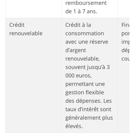
remboursement
de 1 à 7 ans.
Crédit
Crédit à la
Fina
renouvelable
consommation
ponct
avec une réserve
impr
d’argent
dépe
renouvelable,
coura
souvent jusqu’à 3
000 euros,
permettant une
gestion flexible
des dépenses. Les
taux d’intérêt sont
généralement plus
élevés.