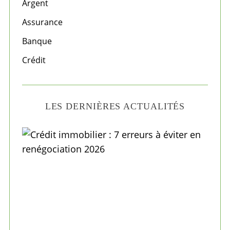
f
Argent
o
Assurance
r
Banque
:
Crédit
LES DERNIÈRES ACTUALITÉS