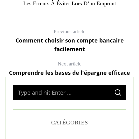
Les Erreurs À Éviter Lors D’un Emprunt
C
Previous article
Comment choisir son compte bancaire
facilement
Next article
Comprendre les bases de l’épargne efficace
S
S
e
E
A
a
R
C
H
r
CATÉGORIES
c
h