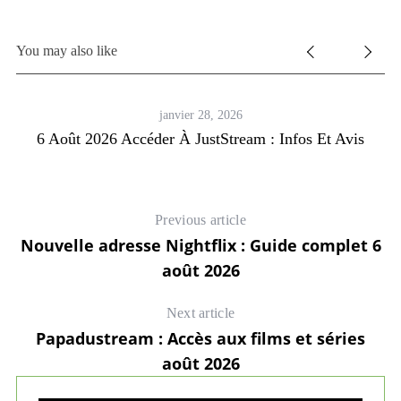
You may also like
janvier 28, 2026
6 Août 2026 Accéder À JustStream : Infos Et Avis
Previous article
Nouvelle adresse Nightflix : Guide complet 6
août 2026
Next article
Papadustream : Accès aux films et séries
août 2026
nt
D