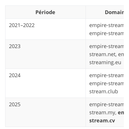
Période
Domaines
2021–2022
empire-streami
empire-streamin
2023
empire-stream.
stream.net, emp
streaming.eu
2024
empire-streamin
empire-stream.s
stream.club
2025
empire-streamin
stream.my,
emp
stream.cv