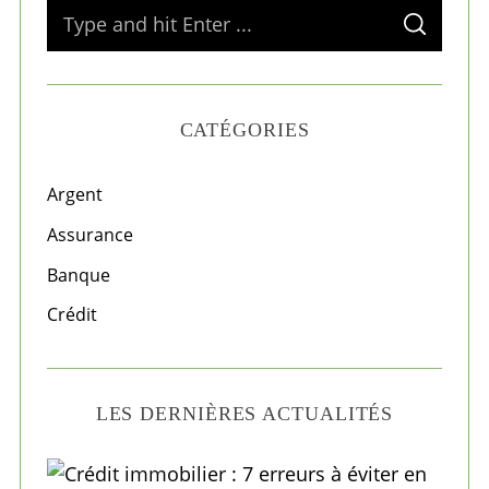
S
S
e
E
A
a
R
C
H
r
CATÉGORIES
c
h
f
Argent
o
Assurance
r
Banque
:
Crédit
LES DERNIÈRES ACTUALITÉS