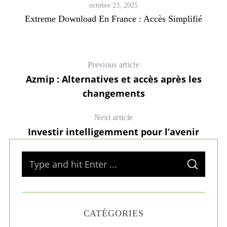
octobre 23, 2025
Extreme Download En France : Accès Simplifié
Previous article
Azmip : Alternatives et accès après les
changements
Next article
Investir intelligemment pour l’avenir
S
S
e
E
A
a
R
C
H
r
CATÉGORIES
c