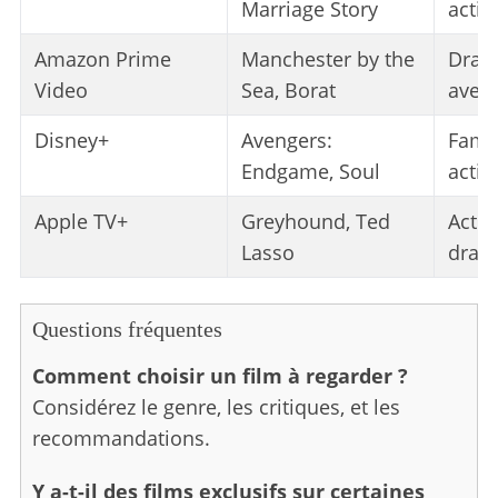
Marriage Story
actio
Amazon Prime
Manchester by the
Dram
Video
Sea, Borat
aven
Disney+
Avengers:
Famil
Endgame, Soul
actio
Apple TV+
Greyhound, Ted
Actio
Lasso
dram
Questions fréquentes
S
Comment choisir un film à regarder ?
e
a
Considérez le genre, les critiques, et les
r
recommandations.
c
h
Y a-t-il des films exclusifs sur certaines