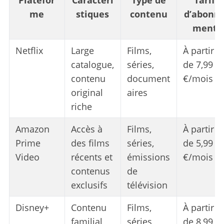
Platefor
Caractéri
Type de
Tarif
me
stiques
contenu
d’abonn
ment
Netflix
Large
Films,
À partir
catalogue,
séries,
de 7,99
contenu
document
€/mois
original
aires
riche
Amazon
Accès à
Films,
À partir
Prime
des films
séries,
de 5,99
Video
récents et
émissions
€/mois
contenus
de
exclusifs
télévision
Disney+
Contenu
Films,
À partir
familial,
séries,
de 8,99