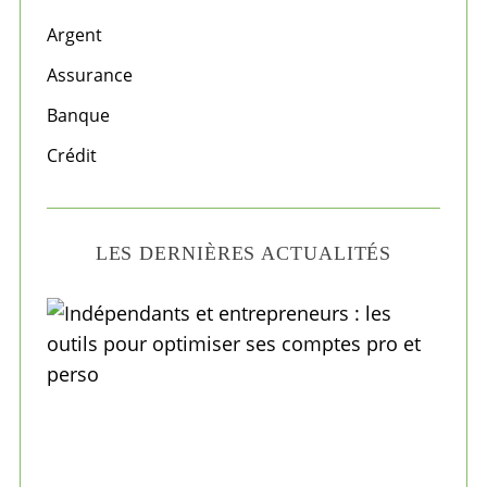
h
f
Argent
o
Assurance
r
Banque
:
Crédit
LES DERNIÈRES ACTUALITÉS