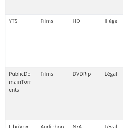
YTS
Films
HD
Illégal
PublicDo
Films
DVDRip
Légal
mainTorr
ents
LibriVox
Audioboo
N/A
Légal