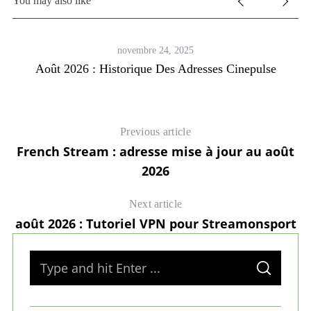
You may also like
novembre 24, 2025
Août 2026 : Historique Des Adresses Cinepulse
Previous article
French Stream : adresse mise à jour au août
2026
Next article
août 2026 : Tutoriel VPN pour Streamonsport
S
S
e
E
A
a
R
C