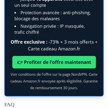
r
un seul compte
c
Protection avancée : anti-phishing,
h
blocage des malwares
f
o
Navigation privée : IP masquée,
r
trafic chiffré
:
Offre exclusive :
-73% + 3 mois offerts +
Carte cadeau Amazon.fr
👉 Profiter de l’offre maintenant
Voir conditions de l’offre sur la page NordVPN. Carte
cadeau Amazon.fr envoyée après éligibilité. Garantie
de remboursement 30 jours.
FAQ