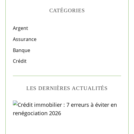
H
r
CATÉGORIES
c
h
f
Argent
o
Assurance
r
Banque
:
Crédit
LES DERNIÈRES ACTUALITÉS