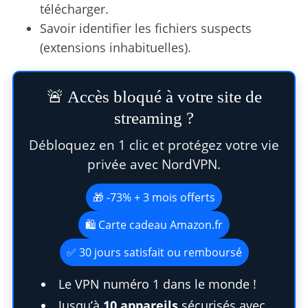
télécharger.
Savoir identifier les fichiers suspects
(extensions inhabituelles).
🚨 Accès bloqué à votre site de
streaming ?
Débloquez en 1 clic et protégez votre vie
privée avec NordVPN.
🎁 -73% + 3 mois offerts
🛍️ Carte cadeau Amazon.fr
✅ 30 jours satisfait ou remboursé
S
Le VPN numéro 1 dans le monde !
e
a
Jusqu’à
10 appareils
sécurisés avec