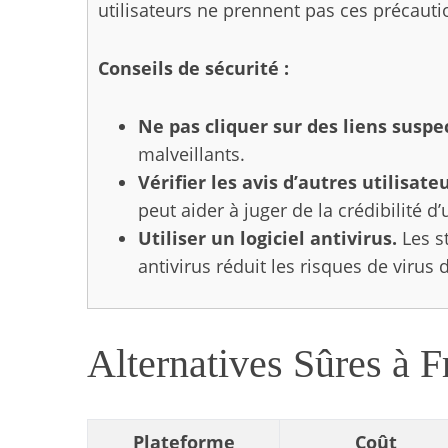
utilisateurs ne prennent pas ces précauti
Conseils de sécurité :
S
e
Ne pas cliquer sur des liens suspe
a
malveillants.
r
Vérifier les avis d’autres utilisateu
c
peut aider à juger de la crédibilité d’
h
f
Utiliser un logiciel antivirus.
Les st
o
antivirus réduit les risques de virus 
r
:
Alternatives Sûres à 
Plateforme
Coût