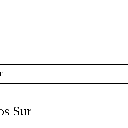
T
os Sur