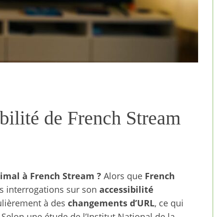
ilité de French Stream
imal à French Stream ?
Alors que
French
es interrogations sur son
accessibilité
gulièrement à des
changements d’URL
, ce qui
elon une étude de l’Institut National de la