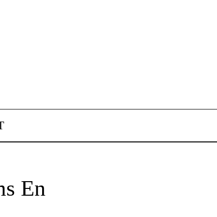
T
ms En