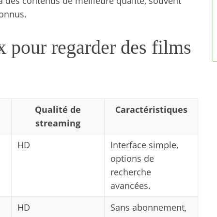
à des contenus de meilleure qualité, souvent
connus.
x pour regarder des films
Qualité de
Caractéristiques
streaming
HD
Interface simple,
options de
recherche
avancées.
HD
Sans abonnement,