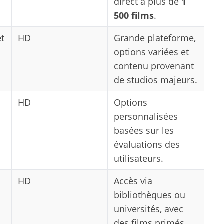
direct à plus de
1
500 films
.
et
HD
Grande plateforme,
options variées et
contenu provenant
de studios majeurs.
HD
Options
personnalisées
basées sur les
évaluations des
utilisateurs.
HD
Accès via
bibliothèques ou
universités, avec
des films primés