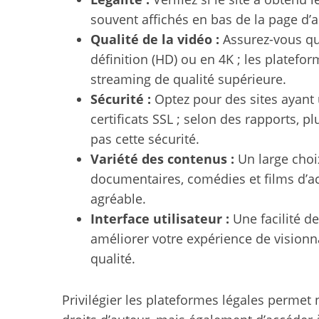
souvent affichés en bas de la page d’ac
Qualité de la vidéo :
Assurez-vous qu
définition (HD) ou en 4K ; les platef
S
streaming de qualité supérieure.
e
Sécurité :
Optez pour des sites ayant
a
certificats SSL ; selon des rapports, p
r
c
pas cette sécurité.
h
Variété des contenus :
Un large choix
f
documentaires, comédies et films d’ac
o
agréable.
r
:
Interface utilisateur :
Une facilité de
améliorer votre expérience de visionna
qualité.
Privilégier les plateformes légales permet