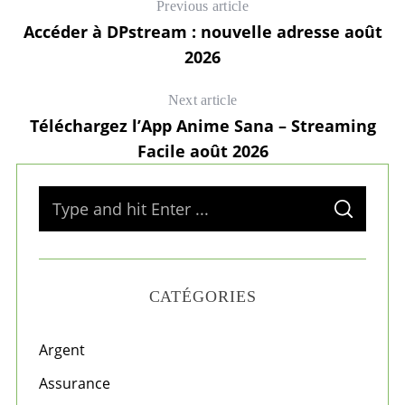
Previous article
Accéder à DPstream : nouvelle adresse août
2026
Next article
Téléchargez l’App Anime Sana – Streaming
Facile août 2026
S
S
e
E
A
a
R
C
H
r
CATÉGORIES
c
h
f
Argent
o
Assurance
r