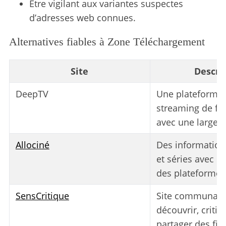
Être vigilant aux variantes suspectes
d’adresses web connues.
Alternatives fiables à Zone Téléchargement
Site
Descri
DeepTV
Une plateforme 
streaming de fil
avec une large s
Allociné
Des informations
et séries avec de
des plateformes 
SensCritique
Site communaut
découvrir, critiq
partager des film