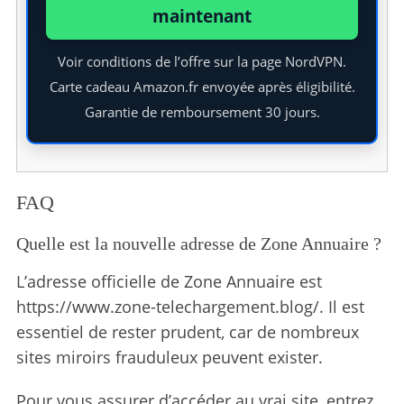
maintenant
Voir conditions de l’offre sur la page NordVPN.
Carte cadeau Amazon.fr envoyée après éligibilité.
Garantie de remboursement 30 jours.
S
e
a
r
FAQ
c
h
Quelle est la nouvelle adresse de Zone Annuaire ?
f
o
L’adresse officielle de Zone Annuaire est
r
https://www.zone-telechargement.blog/. Il est
:
essentiel de rester prudent, car de nombreux
sites miroirs frauduleux peuvent exister.
Pour vous assurer d’accéder au vrai site, entrez