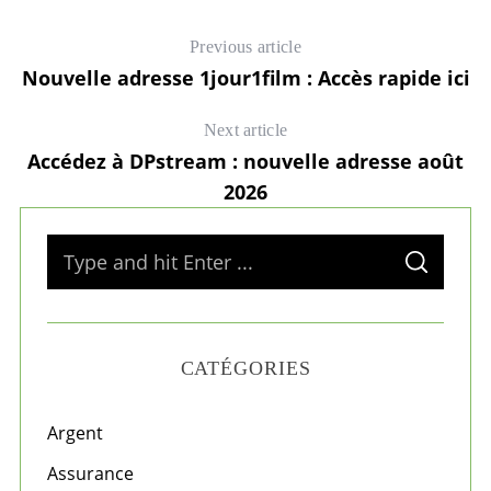
Previous article
Nouvelle adresse 1jour1film : Accès rapide ici
Next article
Accédez à DPstream : nouvelle adresse août
2026
S
S
e
E
A
a
R
C
H
r
CATÉGORIES
c
h
f
Argent
o
Assurance