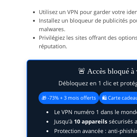
Utilisez un VPN pour garder votre iden
Installez un bloqueur de publicités pou
malwares.
Privilégiez les sites offrant des option
réputation.
🚨 Accès bloqué à v
Débloquez en 1 clic et proté
🎁 -73% + 3 mois offerts
🛍️ Carte cade
Le VPN numéro 1 dans le monde
Jusqu’à
10 appareils
sécurisés 
Protection avancée : anti-phish