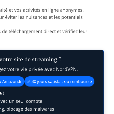
tité et vos activités en ligne anonymes.
r éviter les nuisances et les potentiels
s de téléchargement direct et vérifiez leur
otre site de streaming ?
gez votre vie privée avec NordVPN.
au Amazon.fr
✅ 30 jours satisfait ou remboursé
 !
avec un seul compte
ing, blocage des malwares