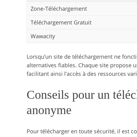
Zone-Téléchargement
S
e
Téléchargement Gratuit
a
r
Wawacity
c
h
f
Lorsqu’un site de téléchargement ne fonctio
o
alternatives fiables. Chaque site propose un
r
facilitant ainsi l’accès à des ressources var
:
Conseils pour un téléc
anonyme
Pour télécharger en toute sécurité, il est c