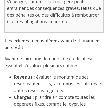
s’engager, car un crédit mal géré peut
entraîner des conséquences graves, telles que
des pénalités ou des difficultés à rembourser
d’autres obligations financières.
S
e
a
r
Les critères à considérer avant de demander
c
un crédit
h
f
Avant de faire une demande de crédit, il est
o
r
essentiel d’évaluer plusieurs critères :
:
Revenus
: évaluer le montant de ses
revenus mensuels, y compris les salaires et
autres revenus réguliers.
Charges
: prendre en compte toutes les
dépenses fixes, comme le loyer, les