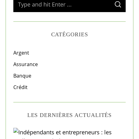
S
S
e
E
A
a
R
C
H
r
CATÉGORIES
c
h
f
Argent
o
Assurance
r
Banque
:
Crédit
LES DERNIÈRES ACTUALITÉS