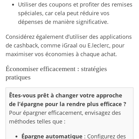
Utiliser des coupons et profiter des remises
spéciales, car cela peut réduire vos
dépenses de manière significative.
Considérez également d’utiliser des applications
de cashback, comme iGraal ou E.leclerc, pour
maximiser vos économies à chaque achat.
S
e
Économiser efficacement : stratégies
a
pratiques
r
c
Êtes-vous prêt à changer votre approche
h
f
de l’épargne pour la rendre plus efficace ?
o
Pour épargner efficacement, envisagez des
r
méthodes telles que :
:
Épargne automatique
: Configurez des