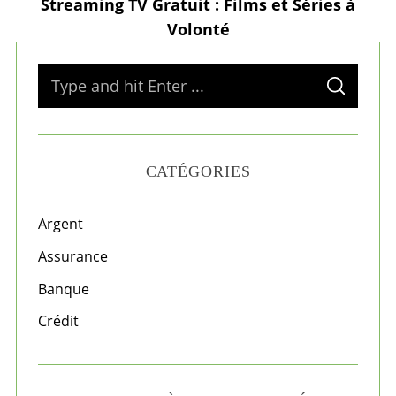
Streaming TV Gratuit : Films et Séries à
Volonté
S
S
e
E
A
a
R
C
H
r
CATÉGORIES
c
h
f
Argent
o
Assurance
r
Banque
:
Crédit