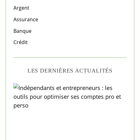
f
Argent
o
Assurance
r
Banque
:
Crédit
LES DERNIÈRES ACTUALITÉS