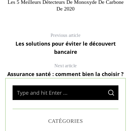
Les 5 Meilleurs Détecteurs De Monoxyde De Carbone
De 2020
Previous article
Les solutions pour éviter le découvert
bancaire
Next article
Assurance santé : comment bien la choisir ?
S
S
e
E
A
a
R
C
H
r
CATÉGORIES
c
h