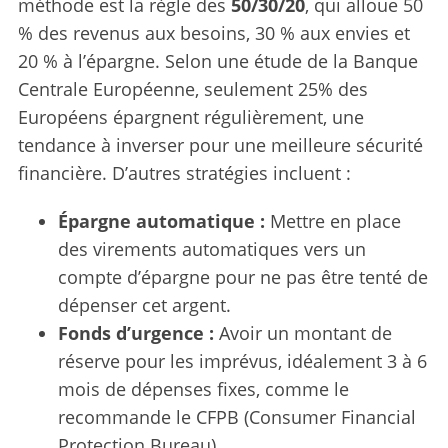
méthode est la règle des
50/30/20
, qui alloue 50
% des revenus aux besoins, 30 % aux envies et
20 % à l’épargne. Selon une étude de la Banque
Centrale Européenne, seulement 25% des
Européens épargnent régulièrement, une
tendance à inverser pour une meilleure sécurité
financière. D’autres stratégies incluent :
Épargne automatique :
Mettre en place
des virements automatiques vers un
compte d’épargne pour ne pas être tenté de
S
dépenser cet argent.
e
Fonds d’urgence :
Avoir un montant de
a
r
réserve pour les imprévus, idéalement 3 à 6
c
mois de dépenses fixes, comme le
h
recommande le CFPB (Consumer Financial
f
Protection Bureau).
o