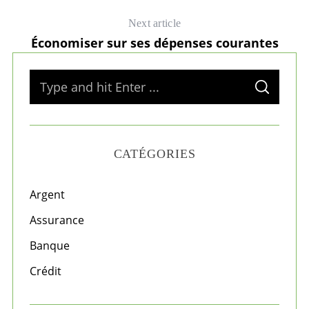
Next article
Économiser sur ses dépenses courantes
S
S
e
E
A
a
R
C
H
r
CATÉGORIES
c
h
f
Argent
o
Assurance
r
Banque
:
Crédit