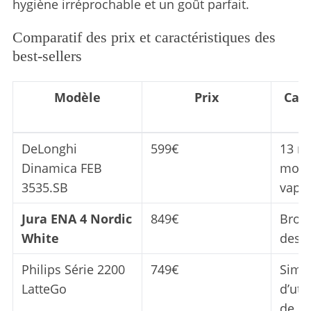
hygiène irréprochable et un goût parfait.
Comparatif des prix et caractéristiques des
best-sellers
Modèle
Prix
Cara
DeLonghi
599€
13 ni
Dinamica FEB
mout
3535.SB
vape
Jura ENA 4 Nordic
849€
Broy
White
desi
Philips Série 2200
749€
Simpl
LatteGo
d’uti
de g