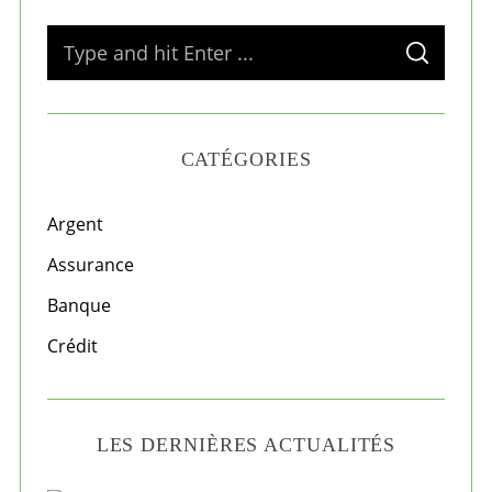
S
S
e
E
A
a
R
C
H
r
CATÉGORIES
c
h
f
Argent
o
Assurance
r
Banque
:
Crédit
LES DERNIÈRES ACTUALITÉS