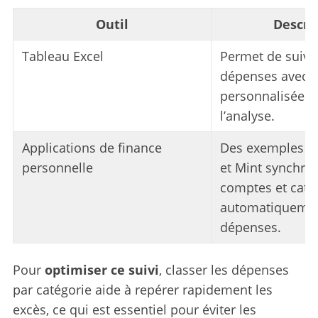
Outil
Descri
Tableau Excel
Permet de suivre
dépenses avec d
personnalisées, f
l’analyse.
Applications de finance
Des exemples t
personnelle
et Mint synchro
comptes et caté
automatiquemen
dépenses.
Pour
optimiser ce suivi
, classer les dépenses
par catégorie aide à repérer rapidement les
excès, ce qui est essentiel pour éviter les