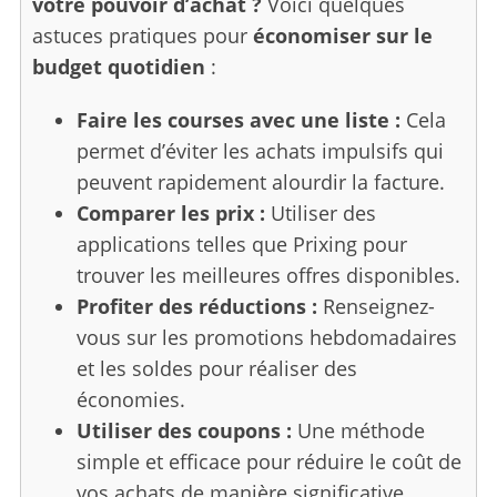
votre pouvoir d’achat ?
Voici quelques
astuces pratiques pour
économiser sur le
budget quotidien
:
S
e
a
Faire les courses avec une liste :
Cela
r
permet d’éviter les achats impulsifs qui
c
peuvent rapidement alourdir la facture.
h
Comparer les prix :
Utiliser des
f
o
applications telles que Prixing pour
r
trouver les meilleures offres disponibles.
:
Profiter des réductions :
Renseignez-
vous sur les promotions hebdomadaires
et les soldes pour réaliser des
économies.
Utiliser des coupons :
Une méthode
simple et efficace pour réduire le coût de
vos achats de manière significative.