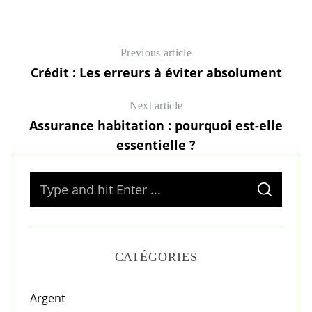
Previous article
Crédit : Les erreurs à éviter absolument
Next article
Assurance habitation : pourquoi est-elle
essentielle ?
S
S
e
E
A
a
R
C
H
r
CATÉGORIES
c
h
f
Argent