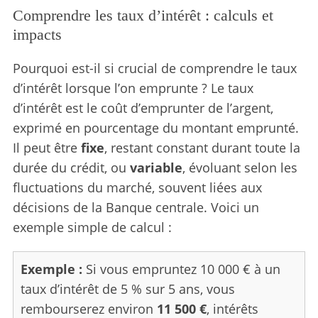
Comprendre les taux d’intérêt : calculs et
impacts
Pourquoi est-il si crucial de comprendre le taux
d’intérêt lorsque l’on emprunte ? Le taux
d’intérêt est le coût d’emprunter de l’argent,
exprimé en pourcentage du montant emprunté.
Il peut être
fixe
, restant constant durant toute la
durée du crédit, ou
variable
, évoluant selon les
fluctuations du marché, souvent liées aux
S
décisions de la Banque centrale. Voici un
e
exemple simple de calcul :
a
r
c
Exemple :
Si vous empruntez 10 000 € à un
h
taux d’intérêt de 5 % sur 5 ans, vous
f
rembourserez environ
11 500 €
, intérêts
o