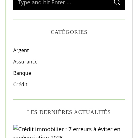
S
e
E
A
a
R
C
H
r
CATÉGORIES
c
h
f
Argent
o
Assurance
r
Banque
:
Crédit
LES DERNIÈRES ACTUALITÉS