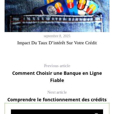
septembre 8, 2025
Impact Du Taux D’intérêt Sur Votre Crédit
C
Previous article
Comment Choisir une Banque en Ligne
Fiable
Next article
Comprendre le fonctionnement des crédits
S