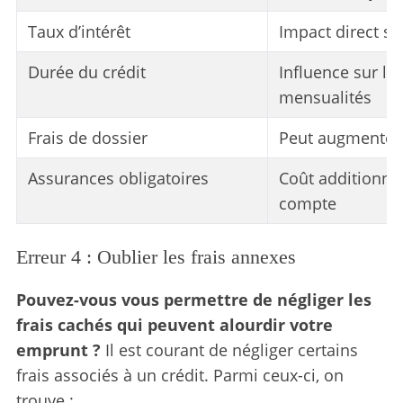
Taux d’intérêt
Impact direct sur
Durée du crédit
Influence sur l
mensualités
Frais de dossier
Peut augmenter l
Assurances obligatoires
Coût additionne
compte
Erreur 4 : Oublier les frais annexes
Pouvez-vous vous permettre de négliger les
frais cachés qui peuvent alourdir votre
emprunt ?
Il est courant de négliger certains
frais associés à un crédit. Parmi ceux-ci, on
S
trouve :
e