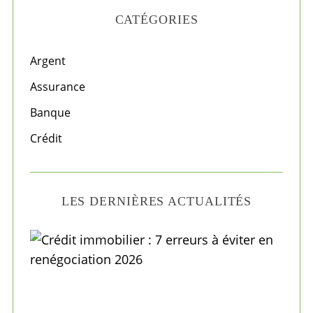
r
CATÉGORIES
c
h
f
Argent
o
Assurance
r
Banque
:
Crédit
LES DERNIÈRES ACTUALITÉS