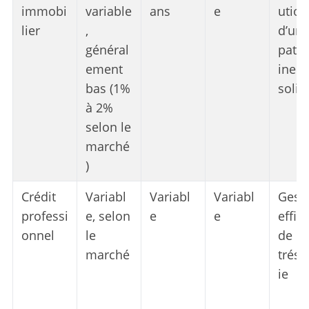
immobi
variable
ans
e
ution
lier
,
d’un
général
patr
ement
ine
bas (1%
solid
à 2%
selon le
marché
)
Crédit
Variabl
Variabl
Variabl
Gest
professi
e, selon
e
e
effic
onnel
le
de la
marché
tréso
ie