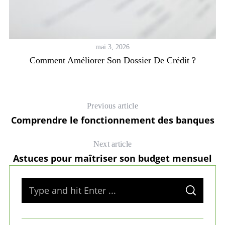
mai 3, 2026
Comment Améliorer Son Dossier De Crédit ?
Previous article
Comprendre le fonctionnement des banques
Next article
Astuces pour maîtriser son budget mensuel
S
S
e
E
A
a
R
C
H