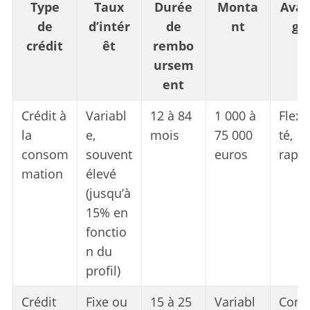
Type
Taux
Durée
Monta
Avan
de
d’intér
de
nt
ge
crédit
êt
rembo
ursem
ent
Crédit à
Variabl
12 à 84
1 000 à
Flexib
la
e,
mois
75 000
té,
consom
souvent
euros
rapid
mation
élevé
(jusqu’à
15% en
fonctio
n du
profil)
Crédit
Fixe ou
15 à 25
Variabl
Const