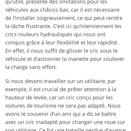
qu’utile, présente des limitations pour les
véhicules aux châssis bas, car il est nécessaire
de l’installer soigneusement, ce qui peut rendre
la tâche frustrante. C’est ici qu’interviennent les
crics rouleurs hydrauliques qui nous ont
conquis grâce à leur flexibilité et leur rapidité.
S
e
En effet, il nous suffit de glisser le cric sous le
a
véhicule et d’actionner la manette pour soulever
r
la charge sans effort.
c
h
Si nous devons travailler sur un utilitaire, par
f
exemple, il est crucial de prêter attention à la
o
r
hauteur de levée, car un cric conçu pour les
:
voitures de tourisme ne sera pas adapté. Nous
avons le souvenir d’un ami qui a dû se battre
avec un cric inadapté pour changer une roue sur
son utilitaire. Ce fut une bataille perdue d’avance