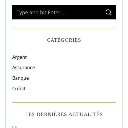
S
S
e
E
A
a
R
C
H
r
CATÉGORIES
c
h
f
Argent
o
Assurance
r
Banque
:
Crédit
LES DERNIÈRES ACTUALITÉS