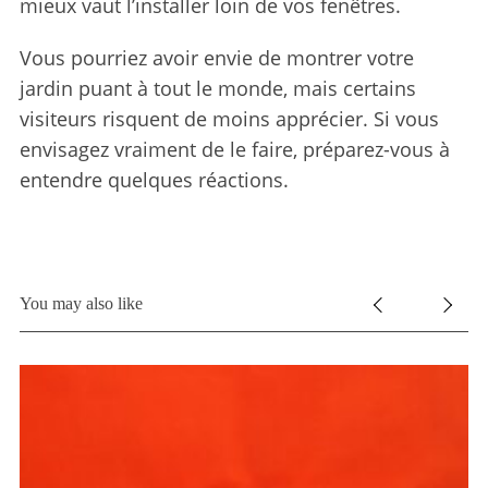
mieux vaut l’installer loin de vos fenêtres.
S
e
Vous pourriez avoir envie de montrer votre
a
r
jardin puant à tout le monde, mais certains
c
visiteurs risquent de moins apprécier. Si vous
h
envisagez vraiment de le faire, préparez-vous à
f
entendre quelques réactions.
o
r
:
You may also like